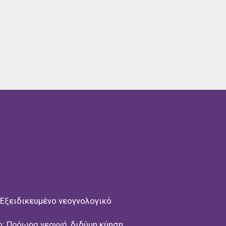
είο
Παίδων Αγία Σοφία
.
επιστημιακή κλινική
του
 κλινική και στο
Αναπτυξιακό
θούσε παιδιά με διαταραχές
α, διάσπαση προσοχής κ.α.
λογία
στην
Μονάδα νεογνών του
ν μακροχρόνια παρακολούθηση
ιδιών με προβλήματα υγείας
τούν στην Μονάδα νεογνών.
στην
Γ’ Πανεπιστημιακή
σοκομείο Αττικό.
πιστήμιο Αθηνών και έλαβε
μός πτυχίου 9.14
Εξειδικευμένο νεογνολογικό
ο: Πρόωρα νεογνά, διδύμη κύηση,