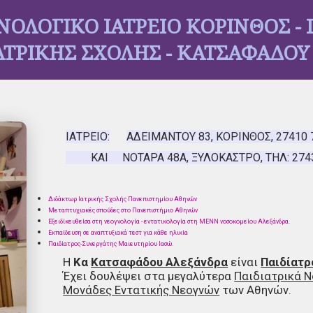
ΝΟΛΟΓΙΚΟ ΙΑΤΡΕΙΟ ΚΟΡΙΝΘΟΣ - 
ΑΤΡΙΚΗΣ ΣΧΟΛΗΣ - ΚΑΤΣΑΦΑΔΟ
ΙΑΤΡΕΙΟ:
ΑΔΕΙΜΑΝΤΟΥ 83, ΚΟΡΙΝΘΟΣ, 27410 
ΚΑΙ ΝΟΤΑΡΑ 48Α, ΞΥΛΟΚΑΣΤΡΟ, ΤΗΛ: 2743
Διδάκτωρ Ιατρικής Σχολής Πανεπιστημίου Αθηνών
Μεταπτυχιακές σπούδες στο Πανεπιστήμιο Αθηνών
Εξειδίκευθείσα στη νεογνολογία - εντατικολογία στη ΜΕΝΝ νοσοκομείου Αλεξάνδρα.
Εκπαίδευση σε αναπτυξιακά τεστ για κάθε ηλικία
Παιδίατρος-Συνεργάτης Μαιευτηρίου Ιασώ.
Η
Κα
Κατσαφάδου Αλεξάνδρα
είναι
Παιδίατρ
Έχει δουλέψει στα μεγαλύτερα
Παιδιατρικά 
Μονάδες Εντατικής Νεογνών
των Αθηνών.