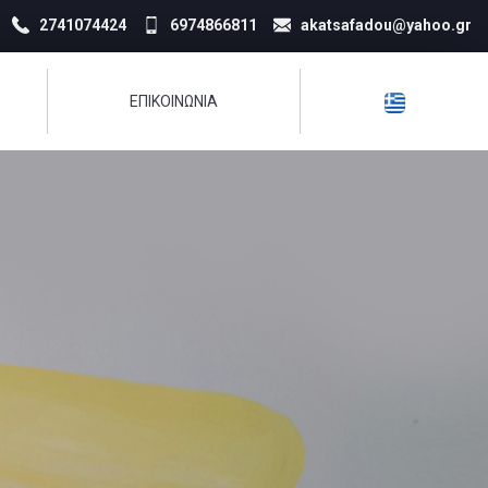
2741074424
6974866811
akatsafadou@yahoo.gr
ΕΠΙΚΟΙΝΩΝΊΑ