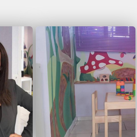
πνευμονική λειτουργία παιδιών
επηρεάσει την πνευμονική
μα των γονέων. (Τα
υν ανακοινωθεί στο παγκόσμιο
λα ευρωπαϊκά και ελληνικά
στοιχεία και παράγοντες που
κό μητρικό θηλασμό στην
όγηση μέχρι την σχολική ηλικία
ίχαν άλλα προβλήματα κατά την
:
Μελέτησε την παχυσαρκία και
ν σύγχρονο τρόπο ζωής.
ινωνικής ιατρικής και αναπτυξιολογίας
ική κλινικής
.