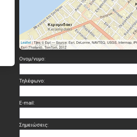
Leaflet
| Tiles © Esri — Source: Esri, DeLorme, NAVTEQ, USGS, Intermap, iP
Esri (Thailand), TomTom, 2012
Ονομ/νυμο:
Τηλέφωνο:
E-mail:
Σημειώσεις: