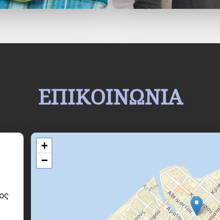
Σπιρομέτρηση
για διάγνωση και παρακολούθηση παιδιών 
Strep test : Έγκαιρη διάγνωση στρεπτοκοκκικής αμυγδαλί
Γρήγορο τεστ μέτρηση της CRP (πρωτείνη οξείας φάσης).
Αιμόληψίες
σε μικρά ή δύσκολα παιδάκια (όταν δεν μπορε
Εκτίμηση ικτέρου
, λήψη χολερυθρίνης.
Νεφελοποίηση φαρμάκω
ν για αντιμετώπιση κρίσεισ βρ
βρογχιολίτιδας.
Παλμική οξύμετρία.
ΕΠΙΚΟΙΝΩΝΙΑ
+
−
θος