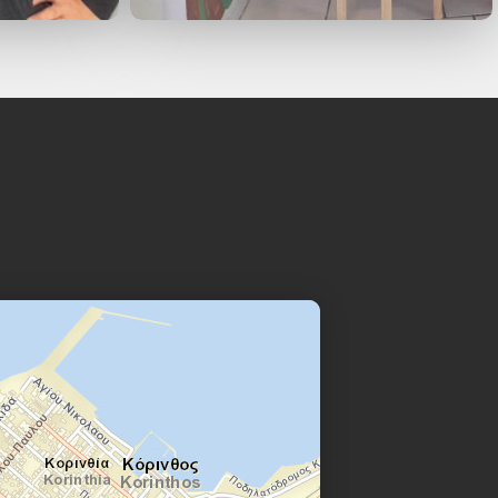
με βρογχικό άσθμα.
τιδας (Δωρεάν).
ί ο Μικροβιολόγος)
ογχικού άσθματος ή βρογχίτιδας-