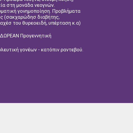
μειακής της καριέρας
ία στη μονάδα νεογνών.
ματική γονημοποίηση. Προβλήματα
ς (σακχαρώδησ διαβήτης,
ς Ιατρικής Σχολής του
αχέσ του θυρεοειδή, υπέρταση κ.α)
αθμό
«Άριστα».
ρθρων
σε έγκυρα παγκόσμια,
ΔΩΡΕΑΝ Προγεννητική
κά περιοδικά.
ιλήτρια
σε πολλά συνέδρια.
λευτική γονέων - κατόπιν ραντεβού.
ία έρευνας ανήκει η
 έχουν ανακοινωθεί σε μεγάλα
ο παιδιατρικό συνέδριο.
ή ηλικία και επιπλοκές.
ιαταραχές λόγου, καθυστέρηση